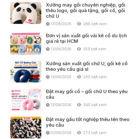
Xưởng may gối chuyên nghiệp, gối
thêu logo, gối quà tặng, gối cổ, gối
chữ U
13/06/2026
286 lượt xem
Đơn vị sản xuất gối vải kê cổ du lịch
giá rẻ tại HCM
13/06/2026
253 lượt xem
Xưởng sản xuất gối chữ U, gối kê cổ
theo yêu cầu giá sỉ
13/06/2026
240 lượt xem
Đặt may gối cổ – gối chữ U theo yêu
cầu
13/06/2026
345 lượt xem
Đặt may gấu tốt nghiệp thêu tên theo
yêu cầu
01/06/2026
273 lượt xem