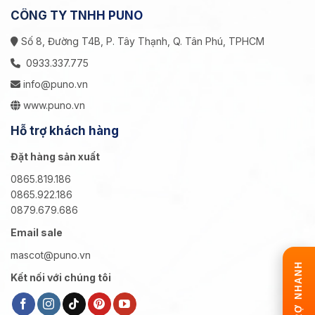
CÔNG TY TNHH PUNO
Số 8, Đường T4B, P. Tây Thạnh, Q. Tân Phú, TPHCM
0933.337.775
info@puno.vn
www.puno.vn
Hỗ trợ khách hàng
Đặt hàng sản xuất
0865.819.186
0865.922.186
0879.679.686
Email sale
mascot@puno.vn
HỖ TRỢ NHANH
Kết nối với chúng tôi