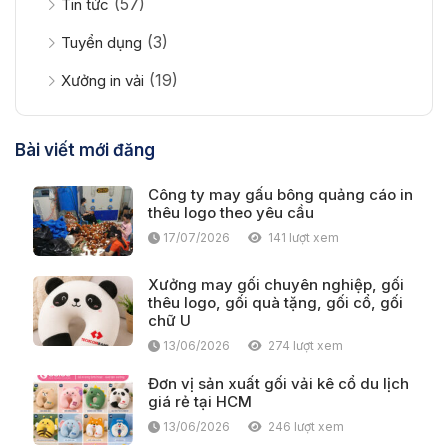
(57)
Tin tức
(3)
Tuyển dụng
(19)
Xưởng in vải
Bài viết mới đăng
Công ty may gấu bông quảng cáo in
thêu logo theo yêu cầu
17/07/2026
141 lượt xem
Xưởng may gối chuyên nghiệp, gối
thêu logo, gối quà tặng, gối cổ, gối
chữ U
13/06/2026
274 lượt xem
Đơn vị sản xuất gối vải kê cổ du lịch
giá rẻ tại HCM
13/06/2026
246 lượt xem