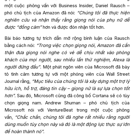
một cuộc phỏng vấn với Business Insider, Daniel Rausch –
phó chủ tịch của Amazon đã nói:
“Chúng tôi đã thực hiện
nghiên cứu và nhận thấy rằng giọng nói của phụ nữ dễ
được “đồng cảm”
hơn và được đón nhận tốt hơn.
Bài báo tương tự trích dẫn mở rộng bình luận của Rausch
bằng cách nói:
“Trong việc chọn giọng nói, Amazon đã cẩn
thận đưa giọng nói nghe có vẻ dễ chịu nhất vào phòng
khách của mọi người, sau nhiều lần thử nghiệm, Alexa là
người đứng đầu”
. Một phát ngôn viên của Microsoft đã bày
tỏ tình cảm tương tự với một phóng viên của Wall Street
Journal rằng,
“Mục tiêu của chúng tôi là xây dựng một trợ lý
hữu ích, hỗ trợ, đáng tin cậy – giọng nữ là sự lựa chọn tốt
hơn”.
Sau đó, Microsoft cũng đã công bố Cortana sẽ có tùy
chọn giọng nam. Andrew Shuman – phó chủ tịch của
Microsoft nói với VentureBeat trong một cuộc phỏng
vấn,
“Chắc chắn, chúng tôi đã nghe rất nhiều rằng người
dùng muốn tùy chọn này và đó là một động lực thực sự lớn
để hoàn thành nó”.