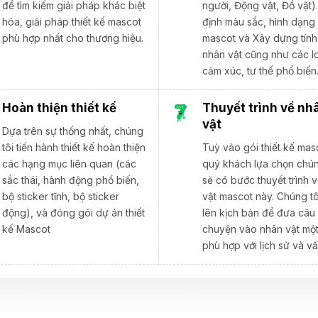
để tìm kiếm giải pháp khác biệt
người, Động vật, Đồ vật)
hóa, giải pháp thiết kế mascot
định màu sắc, hình dạng
phù hợp nhất cho thương hiệu.
mascot và Xây dựng tính
nhân vật cũng như các l
cảm xúc, tư thế phổ biến
Hoàn thiện thiết kế
Thuyết trình về nh
vật
Dựa trên sự thống nhất, chúng
tôi tiến hành thiết kế hoàn thiện
Tuỳ vào gói thiết kế mas
các hạng mục liên quan (các
quý khách lựa chọn chún
sắc thái, hành động phổ biến,
sẽ có bước thuyết trình 
bộ sticker tĩnh, bộ sticker
vật mascot này. Chúng tô
động), và đóng gói dự án thiết
lên kịch bản để đưa câu
kế Mascot
chuyện vào nhân vật mộ
phù hợp với lịch sử và v