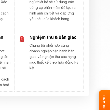
. Xác
ngũ thiết kế sẽ sử dụng các
công cụ phần mềm để tạo ra
 cách
hình ảnh chi tiết và đáp ứng
oại
yêu cầu của khách hàng.
.
ân
Nghiệm thu & Bàn giao
Chúng tôi phối hợp cùng
cot
doanh nghiệp tiến hành bàn
g tôi
giao và nghiệm thu các hạng
về nhân
mục thiết kế theo hợp đồng ký
i sẽ
kết.
t cách
ăn hoá