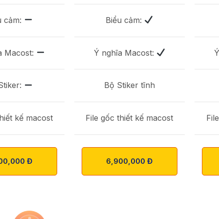
u cảm:
Biểu cảm:
a Macost:
Ý nghĩa Macost:
Ý
Stiker:
Bộ Stiker tĩnh
thiết kế macost
File gốc thiết kế macost
Fil
00,000 Đ
6,900,000 Đ