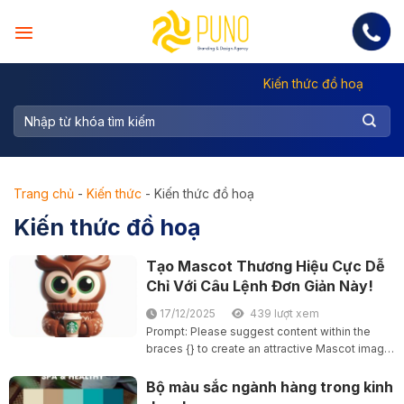
Skip
to
content
Kiến thức đồ hoạ
Trang chủ
-
Kiến thức
-
Kiến thức đồ hoạ
Kiến thức đồ hoạ
Tạo Mascot Thương Hiệu Cực Dễ
Chỉ Với Câu Lệnh Đơn Giản Này!
17/12/2025
439 lượt xem
Prompt: Please suggest content within the
braces {} to create an attractive Mascot image
for the brand: {Brand Name} Include the
Mascot’s name: {Mascot Name} Design
Bộ màu sắc ngành hàng trong kinh
Features:Appearance: {Appearance}