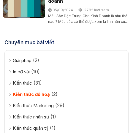
doanh
Face: {Facial Features} Clothing: {Clothing}
05/09/2024
2782 lượt xem
Colors:Dominant Color: {Dominant Color} Color
Details: The design should be simple, easily
Màu Sắc Đặc Trưng Cho Kinh Doanh là như thế
recognizable,...
nào ? Màu sắc có thể được xem là linh hồn của
logo. Mỗi màu sắc đều chứa đựng một ý nghĩa
khác nhau, ngay...
Chuyên mục bài viết
(2)
Giải pháp
(10)
In cờ vải
(31)
Kiến thức
(2)
Kiến thức đồ hoạ
(29)
Kiến thức Marketing
(1)
Kiến thức nhân sự
(1)
Kiến thức quản trị