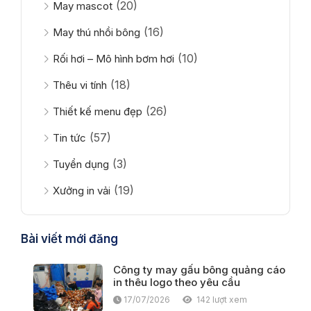
(20)
May mascot
(16)
May thú nhồi bông
(10)
Rối hơi – Mô hình bơm hơi
(18)
Thêu vi tính
(26)
Thiết kế menu đẹp
(57)
Tin tức
(3)
Tuyển dụng
(19)
Xưởng in vải
Bài viết mới đăng
Công ty may gấu bông quảng cáo
in thêu logo theo yêu cầu
17/07/2026
142 lượt xem