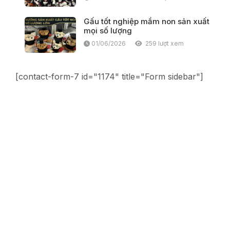
Gấu tốt nghiệp mầm non sản xuất
mọi số lượng
01/06/2026
259 lượt xem
[contact-form-7 id="1174" title="Form sidebar"]