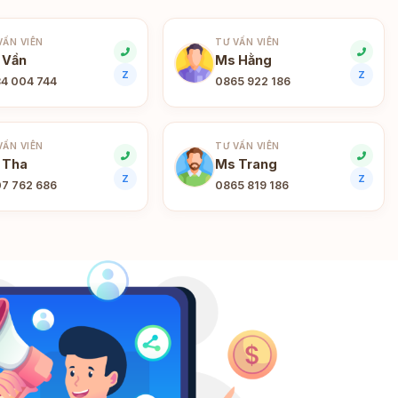
VẤN VIÊN
TƯ VẤN VIÊN
 Vần
Ms Hằng
Z
Z
4 004 744
0865 922 186
VẤN VIÊN
TƯ VẤN VIÊN
 Tha
Ms Trang
Z
Z
7 762 686
0865 819 186