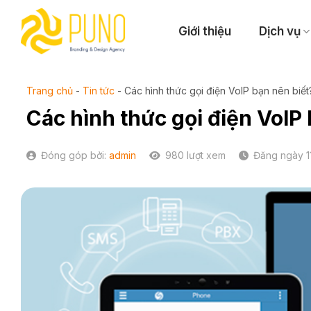
Skip
to
Giới thiệu
Dịch vụ
content
Trang chủ
-
Tin tức
-
Các hình thức gọi điện VoIP bạn nên biết
Các hình thức gọi điện VoIP
Đóng góp bởi:
admin
980 lượt xem
Đăng ngày 1