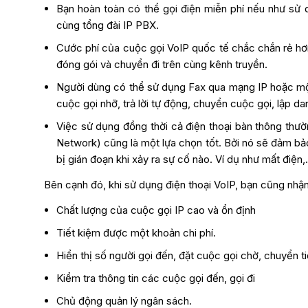
Bạn hoàn toàn có thể gọi điện miễn phí nếu như sử 
cùng tổng đài IP PBX.
Cước phí của cuộc gọi VoIP quốc tế chắc chắn rẻ hơn
đóng gói và chuyển đi trên cùng kênh truyền.
Người dùng có thể sử dụng Fax qua mạng IP hoặc một s
cuộc gọi nhỡ, trả lời tự động, chuyển cuộc gọi, lập d
Việc sử dụng đồng thời cả điện thoại bàn thông thư
Network) cũng là một lựa chọn tốt. Bởi nó sẽ đảm bả
bị gián đoạn khi xảy ra sự cố nào. Ví dụ như mất điện
Bên cạnh đó, khi sử dụng điện thoại VoIP, bạn cũng nhận 
Chất lượng của cuộc gọi IP cao và ổn định
Tiết kiệm được một khoản chi phí.
Hiển thị số người gọi đến, đặt cuộc gọi chờ, chuyển t
Kiểm tra thông tin các cuộc gọi đến, gọi đi
Chủ động quản lý ngân sách.