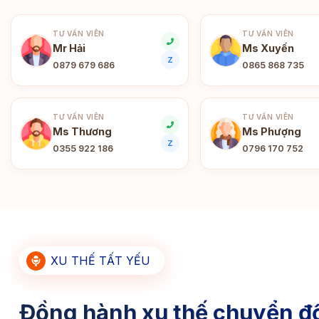
TƯ VẤN VIÊN
TƯ VẤN VIÊN
Mr Hải
Ms Xuyến
Z
0879 679 686
0865 868 735
TƯ VẤN VIÊN
TƯ VẤN VIÊN
Ms Thương
Ms Phượng
Z
0355 922 186
0796 170 752
XU THẾ TẤT YẾU
Đồng hành xu thế chuyển đổ