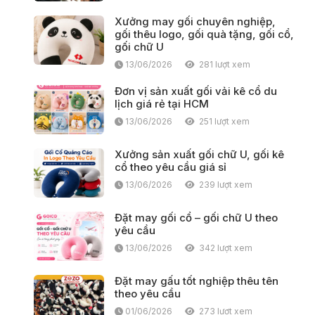
Xưởng may gối chuyên nghiệp,
gối thêu logo, gối quà tặng, gối cổ,
gối chữ U
13/06/2026
281 lượt xem
Đơn vị sản xuất gối vải kê cổ du
lịch giá rẻ tại HCM
13/06/2026
251 lượt xem
Xưởng sản xuất gối chữ U, gối kê
cổ theo yêu cầu giá sỉ
13/06/2026
239 lượt xem
Đặt may gối cổ – gối chữ U theo
yêu cầu
13/06/2026
342 lượt xem
Đặt may gấu tốt nghiệp thêu tên
theo yêu cầu
01/06/2026
273 lượt xem