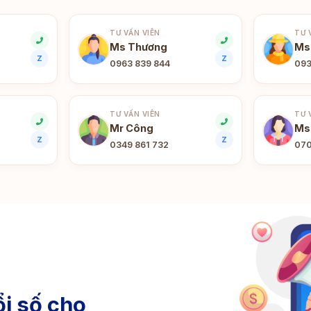
TƯ VẤN VIÊN
TƯ 
Ms Thương
Ms
Z
Z
0963 839 844
093
TƯ VẤN VIÊN
TƯ 
Mr Công
Ms
Z
Z
0349 861 732
070
i số cho