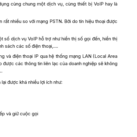
dụng cùng chung một dịch vụ, cùng thiết bị VoIP hay là
 rất nhiều so với mạng PSTN. Bởi do tín hiệu thoại được
ố dịch vụ VoIP hỗ trợ như hiển thị số gọi đến, hiển thị
anh sách các số điện thoại,….
ờng và điện thoại IP qua hệ thống mạng LAN (Local Area
o được các thông tin liên lạc của doanh nghiệp sẽ không
,…
lại được khá nhiều lợi ích như:
iếp và giữ cuộc gọi