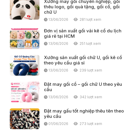
Xưởng may gối chuyên nghiệp, gối
thêu logo, gối quà tặng, gối cổ, gối
chữ U
13/06/2026
281 lượt xem
Đơn vị sản xuất gối vải kê cổ du lịch
giá rẻ tại HCM
13/06/2026
251 lượt xem
Xưởng sản xuất gối chữ U, gối kê cổ
theo yêu cầu giá sỉ
13/06/2026
239 lượt xem
Đặt may gối cổ – gối chữ U theo yêu
cầu
13/06/2026
342 lượt xem
Đặt may gấu tốt nghiệp thêu tên theo
yêu cầu
01/06/2026
273 lượt xem