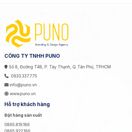
CÔNG TY TNHH PUNO
Số 8, Đường T4B, P. Tây Thạnh, Q. Tân Phú, TPHCM
0933.337.775
info@puno.vn
www.puno.vn
Hỗ trợ khách hàng
Đặt hàng sản xuất
0865.819.186
0865.922.186