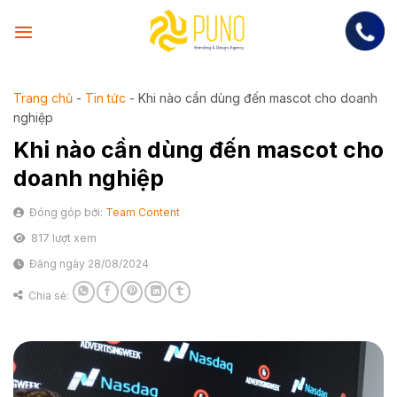
Skip
to
content
Trang chủ
-
Tin tức
-
Khi nào cần dùng đến mascot cho doanh
nghiệp
Khi nào cần dùng đến mascot cho
doanh nghiệp
Đóng góp bởi:
Team Content
817 lượt xem
Đăng ngày 28/08/2024
Chia sẻ: