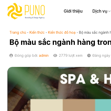
Skip
to
Giới thiệu
Dịch vụ
content
Trang chủ
-
Kiến thức
-
Kiến thức đồ hoạ
-
Bộ màu sắc ngành 
Bộ màu sắc ngành hàng tro
Đóng góp bởi:
admin
2779 lượt xem
Đăng ngày