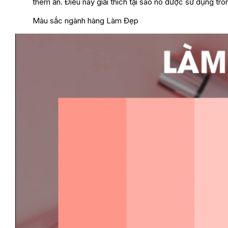
thèm ăn. Điều này giải thích tại sao nó được sử dụng tr
Màu sắc ngành hàng Làm Đẹp