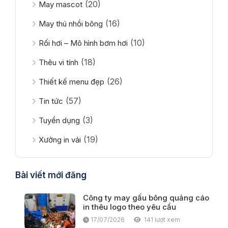
(20)
May mascot
(16)
May thú nhồi bông
(10)
Rối hơi – Mô hình bơm hơi
(18)
Thêu vi tính
(26)
Thiết kế menu đẹp
(57)
Tin tức
(3)
Tuyển dụng
(19)
Xưởng in vải
Bài viết mới đăng
Công ty may gấu bông quảng cáo
in thêu logo theo yêu cầu
17/07/2026
141 lượt xem