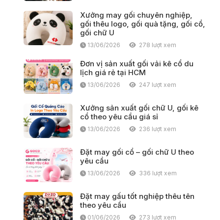
Xưởng may gối chuyên nghiệp,
gối thêu logo, gối quà tặng, gối cổ,
gối chữ U
13/06/2026
278 lượt xem
Đơn vị sản xuất gối vải kê cổ du
lịch giá rẻ tại HCM
13/06/2026
247 lượt xem
Xưởng sản xuất gối chữ U, gối kê
cổ theo yêu cầu giá sỉ
13/06/2026
236 lượt xem
Đặt may gối cổ – gối chữ U theo
yêu cầu
13/06/2026
336 lượt xem
Đặt may gấu tốt nghiệp thêu tên
theo yêu cầu
01/06/2026
273 lượt xem