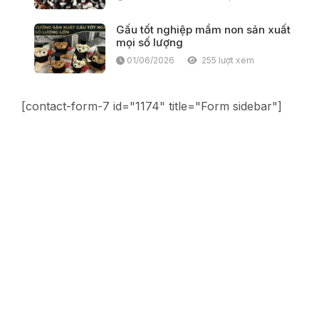
Gấu tốt nghiệp mầm non sản xuất
mọi số lượng
01/06/2026
255 lượt xem
[contact-form-7 id="1174" title="Form sidebar"]