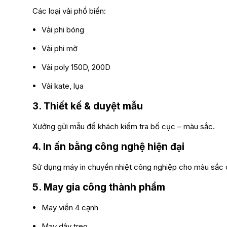
Các loại vải phổ biến:
Vải phi bóng
Vải phi mờ
Vải poly 150D, 200D
Vải kate, lụa
3. Thiết kế & duyệt mẫu
Xưởng gửi mẫu để khách kiểm tra bố cục – màu sắc.
4. In ấn bằng công nghệ hiện đại
Sử dụng máy
in chuyển nhiệt
công nghiệp cho màu sắc c
5. May gia công thành phẩm
May viền 4 cạnh
May dây treo