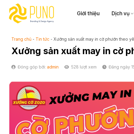
Skip
to
Giới thiệu
Dịch vụ
content
Trang chủ
-
Tin tức
-
Xưởng sản xuất may in cờ phướn theo y
Xưởng sản xuất may in cờ p
Đóng góp bởi:
admin
528 lượt xem
Đăng ngày 15