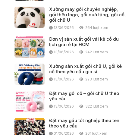
Xưởng may gối chuyên nghiệp,
gối thêu logo, gối quà tặng, gối cổ,
gối chữ U
13/06/2026
264 lượt xem
Đơn vị sản xuất gối vải kê cổ du
lịch giá rẻ tại HCM
13/06/2026
242 lượt xem
Xưởng sản xuất gối chữ U, gối kê
cổ theo yêu cầu giá sỉ
13/06/2026
223 lượt xem
Đặt may gối cổ – gối chữ U theo
yêu cầu
13/06/2026
322 lượt xem
Đặt may gấu tốt nghiệp thêu tên
theo yêu cầu
01/06/2026
261 lượt xem