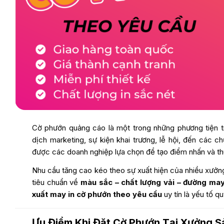
Cờ phướn quảng cáo
là một trong những phương tiện t
dịch marketing, sự kiện khai trương, lễ hội, đến các 
được các doanh nghiệp lựa chọn để tạo điểm nhấn và thu
Nhu cầu tăng cao kéo theo sự xuất hiện của nhiều xưởn
tiêu chuẩn về
màu sắc – chất lượng vải – đường may
xuất may
in cờ phướn
theo yêu cầu
uy tín là yếu tố q
Ưu Điểm Khi Đặt Cờ Phướn Tại Xưởng S