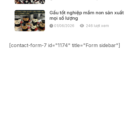
Gấu tốt nghiệp mầm non sản xuất
mọi số lượng
01/06/2026
246 lượt xem
[contact-form-7 id="1174" title="Form sidebar"]