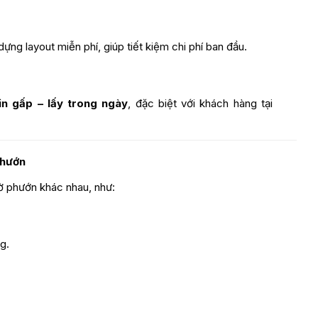
ựng layout miễn phí, giúp tiết kiệm chi phí ban đầu.
in gấp – lấy trong ngày
, đặc biệt với khách hàng tại
Phướn
ờ phướn khác nhau, như:
g.