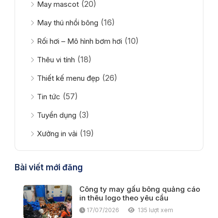
(20)
May mascot
(16)
May thú nhồi bông
(10)
Rối hơi – Mô hình bơm hơi
(18)
Thêu vi tính
(26)
Thiết kế menu đẹp
(57)
Tin tức
(3)
Tuyển dụng
(19)
Xưởng in vải
Bài viết mới đăng
Công ty may gấu bông quảng cáo
in thêu logo theo yêu cầu
17/07/2026
135 lượt xem