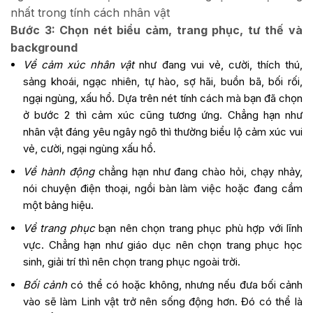
nhất trong tính cách nhân vật
Bước 3: Chọn nét biểu cảm, trang phục, tư thế và
background
Về cảm xúc nhân vật
như đang vui vẻ, cười, thích thú,
sảng khoái, ngạc nhiên, tự hào, sợ hãi, buồn bã, bối rối,
ngại ngùng, xấu hổ. Dựa trên nét tính cách mà bạn đã chọn
ở bước 2 thì cảm xúc cũng tương ứng. Chẳng hạn như
nhân vật đáng yêu ngây ngô thì thường biểu lộ cảm xúc vui
vẻ, cười, ngại ngùng xấu hổ.
Về hành động
chẳng hạn như đang chào hỏi, chạy nhảy,
nói chuyện điện thoại, ngồi bàn làm việc hoặc đang cầm
một bảng hiệu.
Về trang phục
bạn nên chọn trang phục phù hợp với lĩnh
vực. Chẳng hạn như giáo dục nên chọn trang phục học
sinh, giải trí thì nên chọn trang phục ngoài trời.
Bối cảnh
có thể có hoặc không, nhưng nếu đưa bối cảnh
vào sẽ làm Linh vật trở nên sống động hơn. Đó có thể là