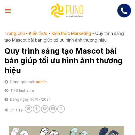
Skip
to
content
Trang chủ
-
Kiến thức
-
Kiến thức Marketing
-
Quy trình sáng
tạo Mascot bài bản giúp tối ưu hình ảnh thương hiệu
Quy trình sáng tạo Mascot bài
bản giúp tối ưu hình ảnh thương
hiệu
Đóng góp bởi:
admin
1153 lượt xem
Đăng ngày 30/07/2024
Chia sẻ: