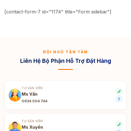
[contact-form-7 id="1174" title="Form sidebar"]
ĐỘI NGŨ TẬN TÂM
Liên Hệ Bộ Phận Hỗ Trợ Đặt Hàng
TƯ VẤN VIÊN
Ms Vần
Z
0934 004 744
TƯ VẤN VIÊN
Ms Xuyến