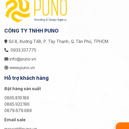
CÔNG TY TNHH PUNO
Số 8, Đường T4B, P. Tây Thạnh, Q. Tân Phú, TPHCM
0933.337.775
info@puno.vn
www.puno.vn
Hỗ trợ khách hàng
Đặt hàng sản xuất
0865.819.186
0865.922.186
0879.679.686
Email sale
mascot@puno.vn