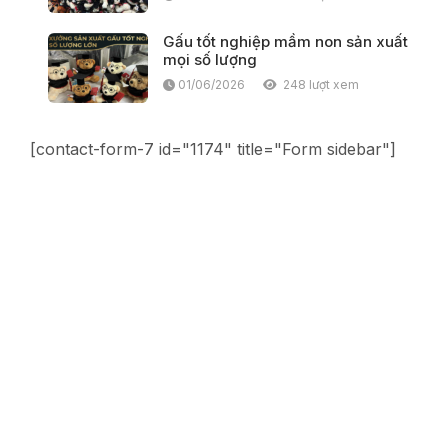
Gấu tốt nghiệp mầm non sản xuất
mọi số lượng
01/06/2026
248 lượt xem
[contact-form-7 id="1174" title="Form sidebar"]