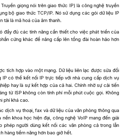
à Truyền giọng nói trên giao thức IP) là công nghệ truyền
ụng bộ giao thức TCP/IP. Nó sử dụng các gói dữ liệu IP
n tải là mã hoá của âm thanh.
ó đầy đủ các tính năng cần thiết cho việc phát triển của
phần cứng khác để nâng cấp lên tổng đài hoàn hảo hơn
được tích hợp vào một mạng. Dữ liệu liên lạc được sửa đổi
IP có thể kết nối IP trực tiếp với nhà cung cấp dịch vụ
ghiệp hay là sự kết hợp của cả hai. Chính nhờ sự cải tiến
háng từ ISP không còn tính phí mỗi phút cuộc gọi. Không
i phí khá cao.
ác dịch vụ thoại, fax và dữ liệu của văn phòng thông qua
a nền khoa học hiện đại, công nghệ VoIP mang đến giải
ho phép người dùng kết nối các văn phòng cả trong lẫn
ch hàng tiềm năng hơn bao giờ hết.