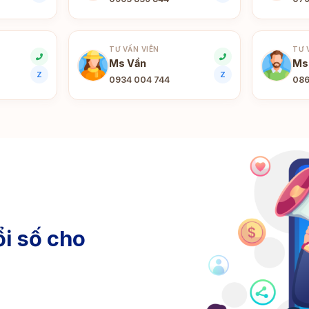
TƯ VẤN VIÊN
TƯ 
Ms Vần
Ms
Z
Z
0934 004 744
086
i số cho