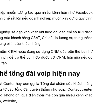
hiệp muốn tương tác qua nhiều kênh hơn như Facebook
ạn chế rất lớn nếu doanh nghiệp muốn xây dựng quy trình
 nghiệp sẽ gặp khó khăn khi theo dõi các chỉ số KPI đánh
òng của khách hàng CSAT, Chỉ số đo lường sự trung thành
rung bình của khách hàng,…
n mềm CRM hoặc đang sử dụng CRM của bên thứ ba như
chi phí để có thể tích hợp được với CRM, hơn nữa nếu có
c tạp
thế tổng đài voip hiện nay
ct Center hay còn gọi là Tổng đài chăm sóc khách hàng
 từ các tổng đài truyền thống như voip. Contact center
àng, không chỉ qua điện thoại mà còn qua nhiều kênh khác
o, website,…