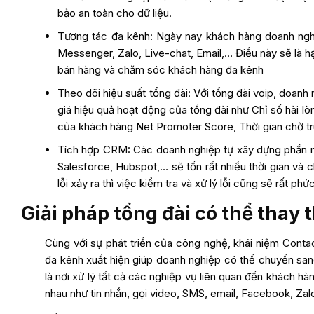
bảo an toàn cho dữ liệu.
Tương tác đa kênh: Ngày nay khách hàng doanh ng
Messenger, Zalo, Live-chat, Email,… Điều này sẽ là h
bán hàng và chăm sóc khách hàng đa kênh
Theo dõi hiệu suất tổng đài: Với tổng đài voip, doanh
giá hiệu quả hoạt động của tổng đài như Chỉ số hài l
của khách hàng Net Promoter Score, Thời gian chờ t
Tích hợp CRM: Các doanh nghiệp tự xây dựng phầ
Salesforce, Hubspot,… sẽ tốn rất nhiều thời gian và 
lỗi xảy ra thì việc kiểm tra và xử lý lỗi cũng sẽ rất phứ
Giải pháp tổng đài có thể thay 
Cùng với sự phát triển của công nghệ, khái niệm Conta
đa kênh xuất hiện giúp doanh nghiệp có thể chuyển sang
là nơi xử lý tất cả các nghiệp vụ liên quan đến khách h
nhau như tin nhắn, gọi video, SMS, email, Facebook, Zal