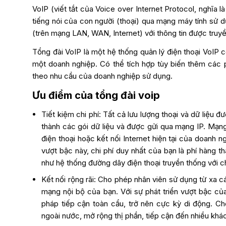
VoIP (viết tắt của Voice over Internet Protocol, nghĩa l
tiếng nói của con người (thoại) qua mạng máy tính sử d
(trên mạng LAN, WAN, Internet) với thông tin được truyề
Tổng đài VoIP là một hệ thống quản lý điện thoại VoIP c
một doanh nghiệp. Có thể tích hợp tùy biến thêm các 
theo nhu cầu của doanh nghiệp sử dụng.
Ưu điểm của tổng đài voip
Tiết kiệm chi phí: Tất cả lưu lượng thoại và dữ liệu 
thành các gói dữ liệu và được gửi qua mạng IP. Mạng 
điện thoại hoặc kết nối Internet hiện tại của doanh n
vượt bậc này, chi phí duy nhất của bạn là phí hàng t
như hệ thống đường dây điện thoại truyền thống với ch
Kết nối rộng rãi: Cho phép nhân viên sử dụng từ xa c
mạng nội bộ của bạn. Với sự phát triển vượt bậc củ
pháp tiếp cận toàn cẩu, trở nên cực kỳ di động. C
ngoài nước, mở rộng thị phần, tiếp cận đến nhiều khá