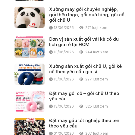
Xưởng may gối chuyên nghiệp,
gối thêu logo, gối quà tặng, gối cổ,
gối chữ U
13/06/2026
271 lượt xem
Đơn vị sản xuất gối vải kê cổ du
lịch giá rẻ tại HCM
13/06/2026
244 lượt xem
Xưởng sản xuất gối chữ U, gối kê
cổ theo yêu cầu giá sỉ
13/06/2026
227 lượt xem
Đặt may gối cổ – gối chữ U theo
yêu cầu
13/06/2026
325 lượt xem
Đặt may gấu tốt nghiệp thêu tên
theo yêu cầu
01/06/2026
267 lượt xem