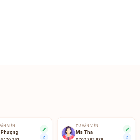
VẤN VIÊN
TƯ VẤN VIÊN
 Phượng
Ms Tha
Z
Z
6 170 752
0707 762 686