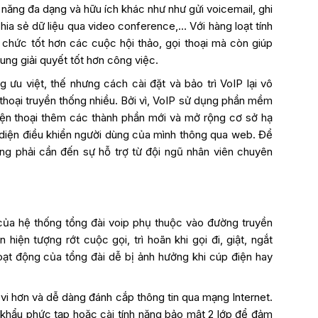
 năng đa dạng và hữu ích khác như như gửi voicemail, ghi
chia sẻ dữ liệu qua video conference,… Với hàng loạt tính
 chức tốt hơn các cuộc hội thảo, gọi thoại mà còn giúp
rung giải quyết tốt hơn công việc.
g ưu việt, thế nhưng cách cài đặt và bảo trì VoIP lại vô
thoại truyền thống nhiều. Bởi vì, VoIP sử dụng phần mềm
điện thoại thêm các thành phần mới và mở rộng cơ sở hạ
 diện điều khiển người dùng của mình thông qua web. Để
ông phải cần đến sự hỗ trợ từ đội ngũ nhân viên chuyên
 của hệ thống tổng đài voip phụ thuộc vào đường truyền
iện tượng rớt cuộc gọi, trì hoãn khi gọi đi, giật, ngắt
oạt động của tổng đài dễ bị ảnh hưởng khi cúp điện hay
vi hơn và dễ dàng đánh cắp thông tin qua mạng Internet.
khẩu phức tạp hoặc cài tính năng bảo mật 2 lớp để đảm