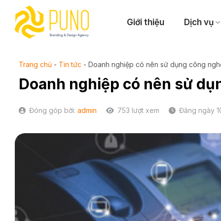
Skip
to
Giới thiệu
Dịch vụ
content
Trang chủ
-
Tin tức
-
Doanh nghiệp có nên sử dụng công ngh
Doanh nghiệp có nên sử dụ
Đóng góp bởi:
admin
753 lượt xem
Đăng ngày 1