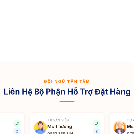
ĐỘI NGŨ TẬN TÂM
Liên Hệ Bộ Phận Hỗ Trợ Đặt Hàng
TƯ VẤN VIÊN
TƯ 
Ms Thương
Ms
Z
Z
0963 839 844
079