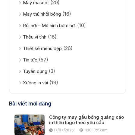
(20)
May mascot
(16)
May thú nhồi bông
(10)
Rối hơi – Mô hình bơm hơi
(18)
Thêu vi tính
(26)
Thiết kế menu đẹp
(57)
Tin tức
(3)
Tuyển dụng
(19)
Xưởng in vải
Bài viết mới đăng
Công ty may gấu bông quảng cáo
in thêu logo theo yêu cầu
17/07/2026
138 lượt xem